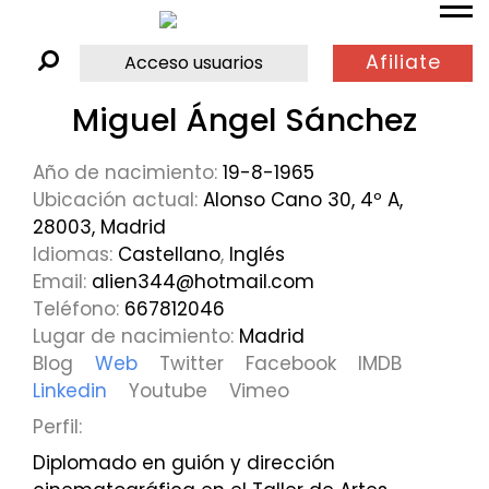
Afiliate
Acceso usuarios
Miguel Ángel Sánchez
Año de nacimiento:
19-8-1965
Ubicación actual:
Alonso Cano 30, 4º A,
28003, Madrid
Idiomas:
Castellano
,
Inglés
Email:
alien344@hotmail.com
Teléfono:
667812046
Lugar de nacimiento:
Madrid
Blog
Web
Twitter
Facebook
IMDB
Linkedin
Youtube
Vimeo
Perfil:
Diplomado en guión y dirección