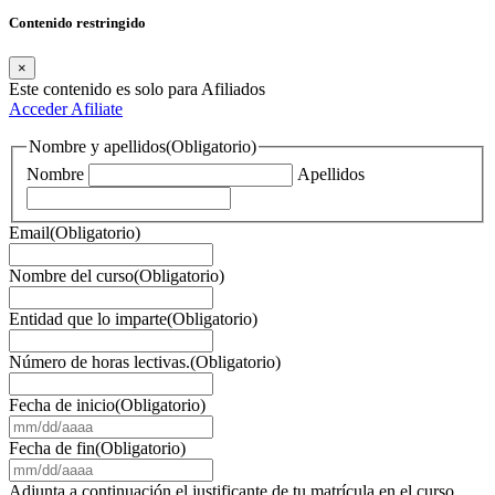
Contenido restringido
×
Este contenido es solo para Afiliados
Acceder
Afiliate
Nombre y apellidos
(Obligatorio)
Nombre
Apellidos
Email
(Obligatorio)
Nombre del curso
(Obligatorio)
Entidad que lo imparte
(Obligatorio)
Número de horas lectivas.
(Obligatorio)
Fecha de inicio
(Obligatorio)
MM
barra
Fecha de fin
(Obligatorio)
DD
MM
barra
barra
Adjunta a continuación el justificante de tu matrícula en el curso,