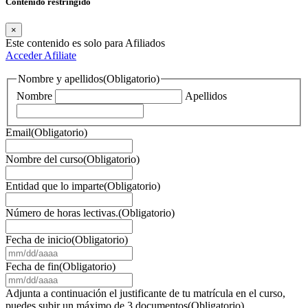
Contenido restringido
×
Este contenido es solo para Afiliados
Acceder
Afiliate
Nombre y apellidos
(Obligatorio)
Nombre
Apellidos
Email
(Obligatorio)
Nombre del curso
(Obligatorio)
Entidad que lo imparte
(Obligatorio)
Número de horas lectivas.
(Obligatorio)
Fecha de inicio
(Obligatorio)
MM
barra
Fecha de fin
(Obligatorio)
DD
MM
barra
barra
Adjunta a continuación el justificante de tu matrícula en el curso,
AAAA
DD
puedes subir un máximo de 3 documentos
(Obligatorio)