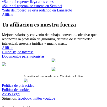
«Salir del ropero» llega a los cines
«Salir del ropero» se estrena en Seminci
‘Salir del ropero’ se esta rodando en Lanzarote
Afiliate
Tu afiliación es nuestra fuerza
Mejores salarios y convenio de trabajo, convenio colectivo que
reconozca la profesión de guionista, defensa de la propiedad
intelectual, asesoría jurídica y mucho mas...
Afiliate
Guionista, te interesa
Documentos para guionistas
Actuación subvencionada por el Ministerio de Cultura
Política de privacidad
Política de cookies
Aviso Legal
Síguenos:
facebook
twitter
youtube