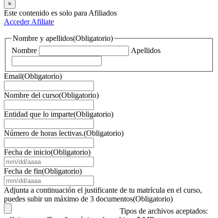
×
Este contenido es solo para Afiliados
Acceder
Afiliate
Nombre y apellidos
(Obligatorio)
Nombre
Apellidos
Email
(Obligatorio)
Nombre del curso
(Obligatorio)
Entidad que lo imparte
(Obligatorio)
Número de horas lectivas.
(Obligatorio)
Fecha de inicio
(Obligatorio)
MM
barra
Fecha de fin
(Obligatorio)
DD
MM
barra
barra
Adjunta a continuación el justificante de tu matrícula en el curso,
AAAA
DD
puedes subir un máximo de 3 documentos
(Obligatorio)
barra
Tipos de archivos aceptados:
AAAA