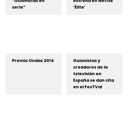
“Guionistas en
estrena en Netflix
serie”
‘Élite’
Premio Ondas 2014
Guionistas y
creadores de la
televisión en
España se dan cita
en el FesTVal