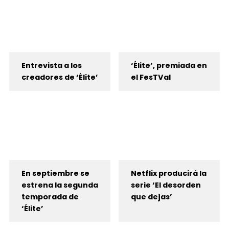
Entrevista a los
‘Élite’, premiada en
creadores de ‘Élite’
el FesTVal
En septiembre se
Netflix producirá la
estrena la segunda
serie ‘El desorden
temporada de
que dejas’
‘Élite’