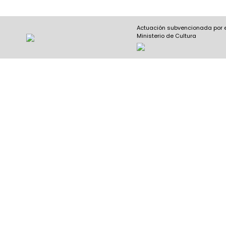
Actuación subvencionada por 
Ministerio de Cultura
Nombre y apellidos
(Obligatorio)
Nombre
Apel
Email
(Obligatorio)
Nombre del curso
(Obligatorio)
Entidad que lo imparte
(Obligatorio)