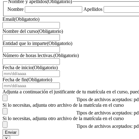
Nombre y apellidos
(Obligatorio)
Nombre
Apellidos
Email
(Obligatorio)
Nombre del curso
(Obligatorio)
Entidad que lo imparte
(Obligatorio)
Número de horas lectivas.
(Obligatorio)
Fecha de inicio
(Obligatorio)
MM
barra
Fecha de fin
(Obligatorio)
DD
MM
barra
barra
Adjunta a continuación el justificante de tu matrícula en el curso, 
AAAA
DD
Tipos de archivos aceptados: p
barra
Si lo necesitas, adjunta otro archivo de la matrícula en el curso
AAAA
Tipos de archivos aceptados: p
Si lo necesitas, adjunta otro archivo de la matrícula en el curso
Tipos de archivos aceptados: p
X