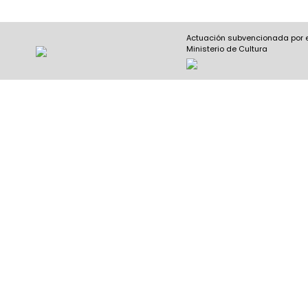
Actuación subvencionada por 
Ministerio de Cultura
Nombre y apellidos
(Obligatorio)
Nombre
Apel
Email
(Obligatorio)
Nombre del curso
(Obligatorio)
Entidad que lo imparte
(Obligatorio)