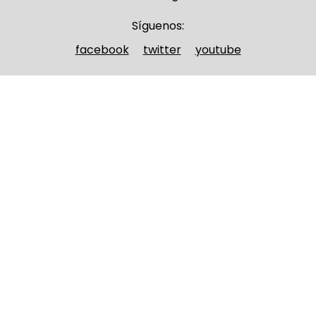
Síguenos:
facebook
twitter
youtube
Nombre y apellidos
(Obligatorio)
Nombre
Apellidos
Email
(Obligatorio)
Nombre del curso
(Obligatorio)
Entidad que lo imparte
(Obligatorio)