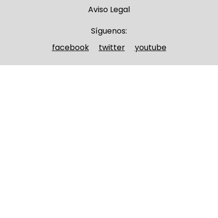
Aviso Legal
Síguenos:
facebook
twitter
youtube
Nombre y apellidos
(Obligatorio)
Nombre
Apellidos
Email
(Obligatorio)
Nombre del curso
(Obligatorio)