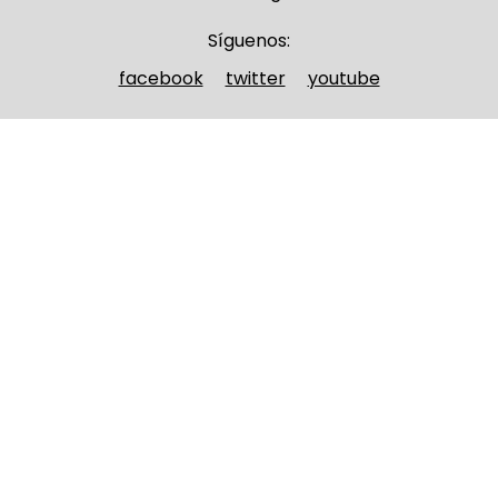
Síguenos:
facebook
twitter
youtube
Nombre y apellidos
(Obligatorio)
Nombre
Apellidos
Email
(Obligatorio)
Nombre del curso
(Obligatorio)
Entidad que lo imparte
(Obligatorio)