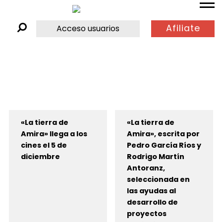
Afiliate
Acceso usuarios
«La tierra de
«La tierra de
Amira» llega a los
Amira», escrita por
cines el 5 de
Pedro García Ríos y
diciembre
Rodrigo Martín
Antoranz,
seleccionada en
las ayudas al
desarrollo de
proyectos