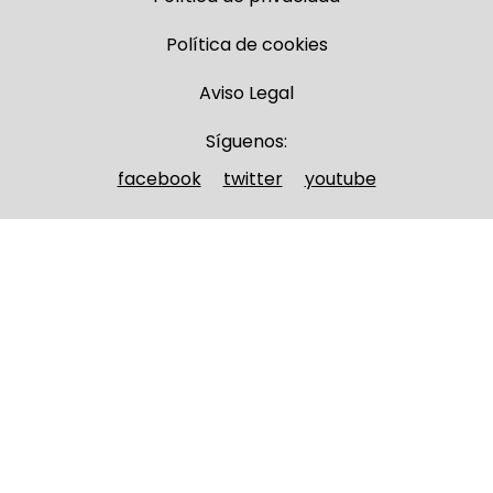
Política de cookies
Aviso Legal
Síguenos:
facebook
twitter
youtube
Nombre y apellidos
(Obligatorio)
Nombre
Apellidos
Email
(Obligatorio)
Nombre del curso
(Obligatorio)