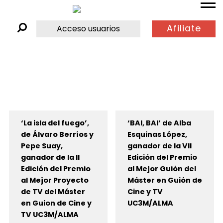
Afiliate
Acceso usuarios
‘La isla del fuego’,
‘BAI, BAI’ de Alba
de Álvaro Berríos y
Esquinas López,
Pepe Suay,
ganador de la VII
ganador de la II
Edición del Premio
Edición del Premio
al Mejor Guión del
al Mejor Proyecto
Máster en Guión de
de TV del Máster
Cine y TV
en Guion de Cine y
UC3M/ALMA
TV UC3M/ALMA