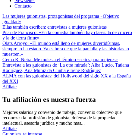
Newsletter
Contacto
Las mujeres guionistas, protagonistas del programa «Objetivo
igualdad»
Ellas también escriben: entrevistas a mujeres guionistas
Pilar de Francisco: «En la comedia también hay clases: la de crucero
y la de tierra firme»
Olatz Arroyo: «El mundo está lleno de mujeres divertidísimas,
siempre lo ha estado. Ya es hora de que la pantalla y las historias lo
muestren.»
Gema R. Neira: Me molesta el término «series para mujeres»
Entrevista a las guionistas de ‘La otra mirada’: Alba Lucío, Tatiana
Rodríguez, Ana Muniz da Cunha e Irene Rodríguez
ALMA con las guionistas: del Hollywood del siglo XX a la España
del XXI
Afiliate
Tu afiliación es nuestra fuerza
Mejores salarios y convenio de trabajo, convenio colectivo que
reconozca la profesión de guionista, defensa de la propiedad
intelectual, asesoría jurídica y mucho mas...
Afiliate
Guionista, te interesa