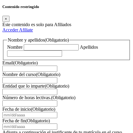
Contenido restringido
×
Este contenido es solo para Afiliados
Acceder
Afiliate
Nombre y apellidos
(Obligatorio)
Nombre
Apellidos
Email
(Obligatorio)
Nombre del curso
(Obligatorio)
Entidad que lo imparte
(Obligatorio)
Número de horas lectivas.
(Obligatorio)
Fecha de inicio
(Obligatorio)
MM
barra
Fecha de fin
(Obligatorio)
DD
MM
barra
barra
Adjunta a continuación el justificante de tu matrícula en el curso,