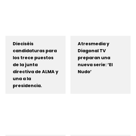
Dieciséis
Atresmedia y
candidaturas para
Diagonal TV
los trece puestos
preparan una
de la junta
nueva serie: ‘El
directiva de ALMA y
Nudo’
una a la
presidencia.