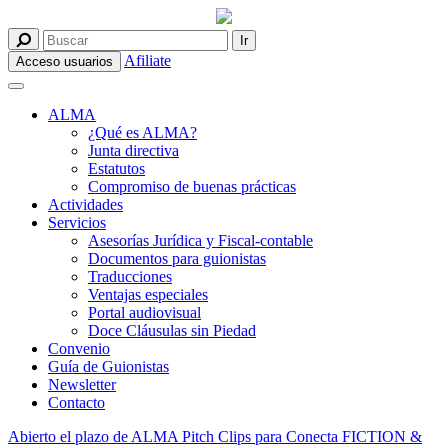
Afiliate
Acceso usuarios
ALMA
¿Qué es ALMA?
Junta directiva
Estatutos
Compromiso de buenas prácticas
Actividades
Servicios
Asesorías Jurídica y Fiscal-contable
Documentos para guionistas
Traducciones
Ventajas especiales
Portal audiovisual
Doce Cláusulas sin Piedad
Convenio
Guía de Guionistas
Newsletter
Contacto
Abierto el plazo de ALMA Pitch Clips para Conecta FICTION &