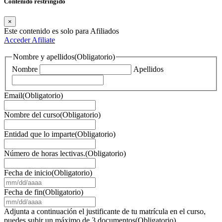
Contenido restringido
×
Este contenido es solo para Afiliados
Acceder
Afiliate
Nombre y apellidos
(Obligatorio)
Nombre
Apellidos
Email
(Obligatorio)
Nombre del curso
(Obligatorio)
Entidad que lo imparte
(Obligatorio)
Número de horas lectivas.
(Obligatorio)
Fecha de inicio
(Obligatorio)
MM
barra
Fecha de fin
(Obligatorio)
DD
MM
barra
barra
Adjunta a continuación el justificante de tu matrícula en el curso,
AAAA
DD
puedes subir un máximo de 3 documentos
(Obligatorio)