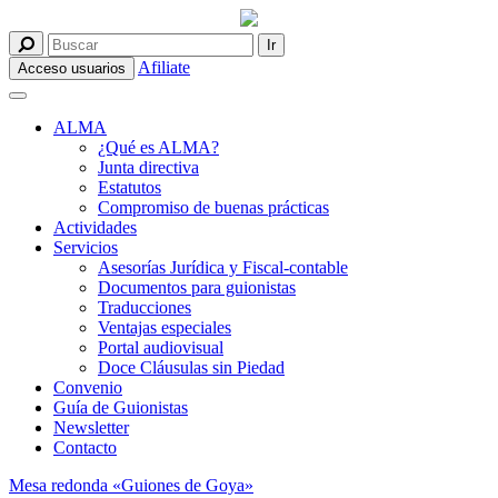
Afiliate
Acceso usuarios
ALMA
¿Qué es ALMA?
Junta directiva
Estatutos
Compromiso de buenas prácticas
Actividades
Servicios
Asesorías Jurídica y Fiscal-contable
Documentos para guionistas
Traducciones
Ventajas especiales
Portal audiovisual
Doce Cláusulas sin Piedad
Convenio
Guía de Guionistas
Newsletter
Contacto
Mesa redonda «Guiones de Goya»