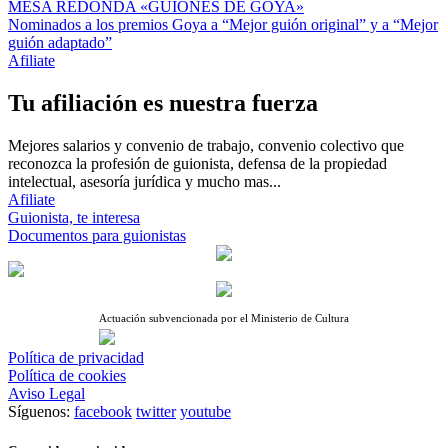
MESA REDONDA «GUIONES DE GOYA»
Nominados a los premios Goya a “Mejor guión original” y a “Mejor
guión adaptado”
Afiliate
Tu afiliación es nuestra fuerza
Mejores salarios y convenio de trabajo, convenio colectivo que
reconozca la profesión de guionista, defensa de la propiedad
intelectual, asesoría jurídica y mucho mas...
Afiliate
Guionista, te interesa
Documentos para guionistas
Actuación subvencionada por el Ministerio de Cultura
Política de privacidad
Política de cookies
Aviso Legal
Síguenos:
facebook
twitter
youtube