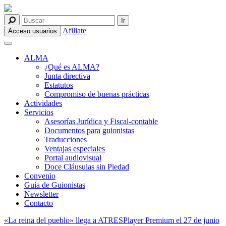
Afiliate
Acceso usuarios
ALMA
¿Qué es ALMA?
Junta directiva
Estatutos
Compromiso de buenas prácticas
Actividades
Servicios
Asesorías Jurídica y Fiscal-contable
Documentos para guionistas
Traducciones
Ventajas especiales
Portal audiovisual
Doce Cláusulas sin Piedad
Convenio
Guía de Guionistas
Newsletter
Contacto
«La reina del pueblo» llega a ATRESPlayer Premium el 27 de junio