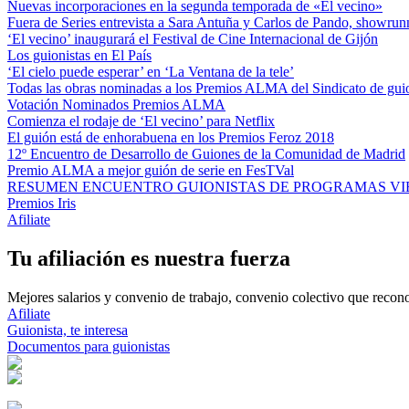
Nuevas incorporaciones en la segunda temporada de «El vecino»
Fuera de Series entrevista a Sara Antuña y Carlos de Pando, showrunn
‘El vecino’ inaugurará el Festival de Cine Internacional de Gijón
Los guionistas en El País
‘El cielo puede esperar’ en ‘La Ventana de la tele’
Todas las obras nominadas a los Premios ALMA del Sindicato de guio
Votación Nominados Premios ALMA
Comienza el rodaje de ‘El vecino’ para Netflix
El guión está de enhorabuena en los Premios Feroz 2018
12º Encuentro de Desarrollo de Guiones de la Comunidad de Madrid
Premio ALMA a mejor guión de serie en FesTVal
RESUMEN ENCUENTRO GUIONISTAS DE PROGRAMAS VIE
Premios Iris
Afiliate
Tu afiliación es nuestra fuerza
Mejores salarios y convenio de trabajo, convenio colectivo que reconoz
Afiliate
Guionista, te interesa
Documentos para guionistas