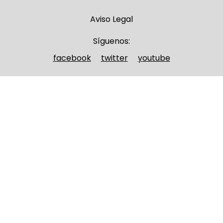
Aviso Legal
Síguenos:
facebook
twitter
youtube
Nombre y apellidos
(Obligatorio)
Nombre
Apellidos
Email
(Obligatorio)
Nombre del curso
(Obligatorio)