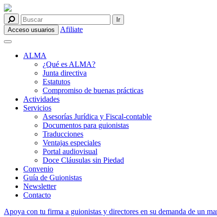
Afiliate
Acceso usuarios
ALMA
¿Qué es ALMA?
Junta directiva
Estatutos
Compromiso de buenas prácticas
Actividades
Servicios
Asesorías Jurídica y Fiscal-contable
Documentos para guionistas
Traducciones
Ventajas especiales
Portal audiovisual
Doce Cláusulas sin Piedad
Convenio
Guía de Guionistas
Newsletter
Contacto
Apoya con tu firma a guionistas y directores en su demanda de un mar