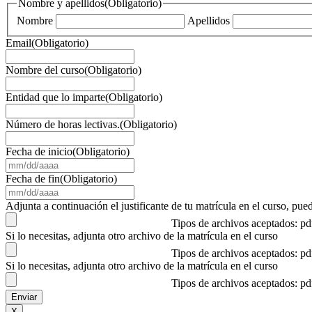
Nombre y apellidos
(Obligatorio)
Nombre
Apellidos
Email
(Obligatorio)
Nombre del curso
(Obligatorio)
Entidad que lo imparte
(Obligatorio)
Número de horas lectivas.
(Obligatorio)
Fecha de inicio
(Obligatorio)
MM
barra
Fecha de fin
(Obligatorio)
DD
MM
barra
barra
Adjunta a continuación el justificante de tu matrícula en el curso, 
AAAA
DD
Tipos de archivos aceptados: p
barra
Si lo necesitas, adjunta otro archivo de la matrícula en el curso
AAAA
Tipos de archivos aceptados: p
Si lo necesitas, adjunta otro archivo de la matrícula en el curso
Tipos de archivos aceptados: p
X