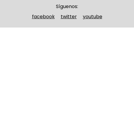
Síguenos:
facebook
twitter
youtube
Nombre y apellidos
(Obligatorio)
Nombre
Apellidos
Email
(Obligatorio)
Nombre del curso
(Obligatorio)
Entidad que lo imparte
(Obligatorio)