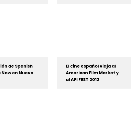
ción de Spanish
El cine español viaja al
 Now en Nueva
American Film Market y
al AFI FEST 2012