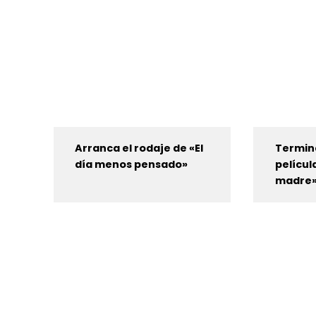
Arranca el rodaje de «El
Termina
día menos pensado»
películ
madre