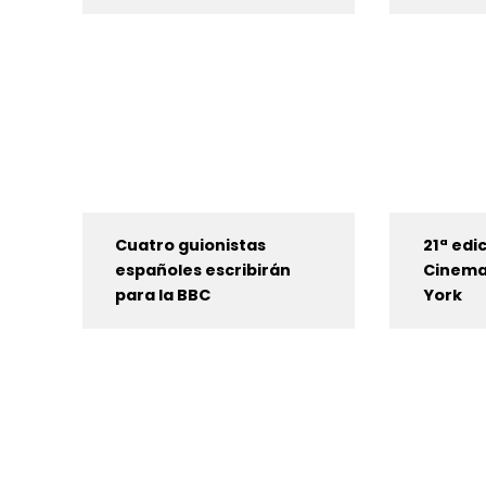
Cuatro guionistas
21ª edi
españoles escribirán
Cinema
para la BBC
York