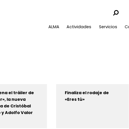
ALMA
Actividades
Servicios
C
ena el tráiler de
Finaliza el rodaje de
or», la nueva
«Eres tú»
 de Cristóbal
 y Adolfo Valor