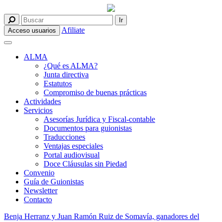
Afiliate
Acceso usuarios
ALMA
¿Qué es ALMA?
Junta directiva
Estatutos
Compromiso de buenas prácticas
Actividades
Servicios
Asesorías Jurídica y Fiscal-contable
Documentos para guionistas
Traducciones
Ventajas especiales
Portal audiovisual
Doce Cláusulas sin Piedad
Convenio
Guía de Guionistas
Newsletter
Contacto
Benja Herranz y Juan Ramón Ruiz de Somavía, ganadores del