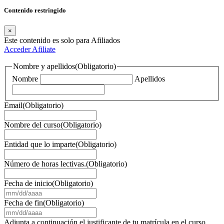
Contenido restringido
×
Este contenido es solo para Afiliados
Acceder
Afiliate
Nombre y apellidos
(Obligatorio)
Nombre
Apellidos
Email
(Obligatorio)
Nombre del curso
(Obligatorio)
Entidad que lo imparte
(Obligatorio)
Número de horas lectivas.
(Obligatorio)
Fecha de inicio
(Obligatorio)
MM
barra
Fecha de fin
(Obligatorio)
DD
MM
barra
barra
Adjunta a continuación el justificante de tu matrícula en el curso,