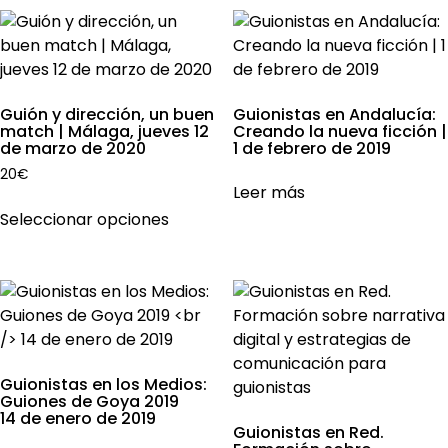
múlti
hasta
opciones
350€
varian
se
Las
pueden
opcio
elegir
se
Guión y dirección, un buen
Guionistas en Andalucía:
en
pued
match | Málaga, jueves 12
Creando la nueva ficción |
la
de marzo de 2020
1 de febrero de 2019
elegir
página
en
20
€
de
Leer más
la
Este
producto
Seleccionar opciones
págin
producto
de
tiene
produ
múltiples
variantes.
Las
opciones
se
Guionistas en los Medios:
pueden
Guiones de Goya 2019
14 de enero de 2019
elegir
Guionistas en Red.
en