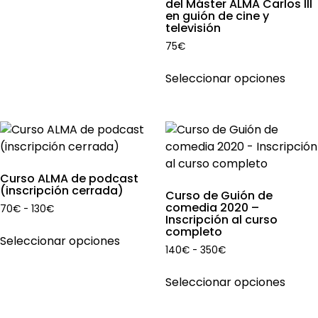
desde
del Máster ALMA Carlos III
la
tiene
en guión de cine y
140€
página
televisión
múltiples
hasta
de
300€
variantes.
75
€
producto
Las
Este
Seleccionar opciones
opciones
produ
se
tiene
pueden
múlti
elegir
varian
en
Las
la
opcio
Curso ALMA de podcast
página
se
(inscripción cerrada)
Curso de Guión de
de
pued
comedia 2020 –
Rango
70
€
-
130
€
producto
Inscripción al curso
elegir
de
Este
completo
en
precios:
Seleccionar opciones
producto
Rango
140
€
-
350
€
desde
la
tiene
de
70€
Este
págin
precios:
múltiples
hasta
Seleccionar opciones
produ
de
desde
130€
variantes.
tiene
produ
140€
Las