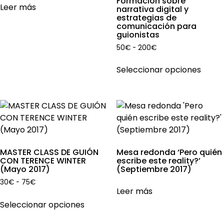
Formación sobre
Leer más
narrativa digital y
la
estrategias de
página
comunicación para
de
guionistas
producto
Rango
50
€
-
200
€
de
Este
precios:
Seleccionar opciones
produ
desde
tiene
50€
múlti
hasta
200€
varian
Las
opcio
se
MASTER CLASS DE GUIÓN
Mesa redonda ‘Pero quién
pued
CON TERENCE WINTER
escribe este reality?’
(Mayo 2017)
(Septiembre 2017)
elegir
en
Rango
30
€
-
75
€
Leer más
de
la
Este
precios:
Seleccionar opciones
págin
producto
desde
de
tiene
30€