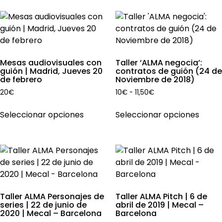
produ
múltiples
hasta
75€
variantes.
Las
opciones
se
Mesas audiovisuales con
Taller ‘ALMA negocia’:
pueden
guión | Madrid, Jueves 20
contratos de guión (24 de
de febrero
Noviembre de 2018)
elegir
en
Rango
20
€
10
€
-
11,50
€
de
la
Este
Este
precios:
Seleccionar opciones
Seleccionar opciones
página
producto
produ
desde
de
tiene
tiene
10€
producto
múltiples
múlti
hasta
11,50€
variantes.
varian
Las
Las
opciones
opcio
se
se
Taller ALMA Personajes de
Taller ALMA Pitch | 6 de
pueden
pued
series | 22 de junio de
abril de 2019 | Mecal –
2020 | Mecal – Barcelona
Barcelona
elegir
elegir