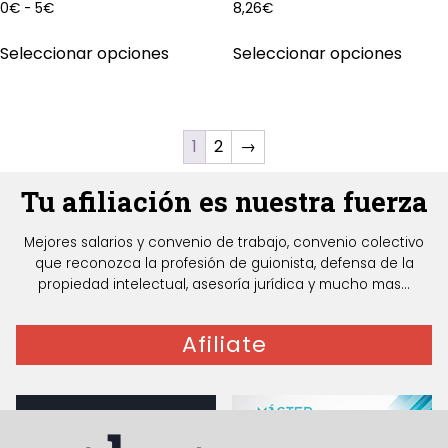
en
en
Rango
0
€
-
5
€
8,26
€
de
la
la
Este
Este
precios:
Seleccionar opciones
Seleccionar opciones
página
págin
producto
produ
desde
de
de
tiene
tiene
0€
producto
produ
múltiples
múlti
hasta
5€
variantes.
varian
1
2
→
Las
Las
opciones
opcio
Tu afiliación es nuestra fuerza
se
se
pueden
pued
Mejores salarios y convenio de trabajo, convenio colectivo
elegir
elegir
que reconozca la profesión de guionista, defensa de la
en
en
propiedad intelectual, asesoría jurídica y mucho mas...
la
la
página
págin
Afiliate
de
de
producto
produ
Guionista, te