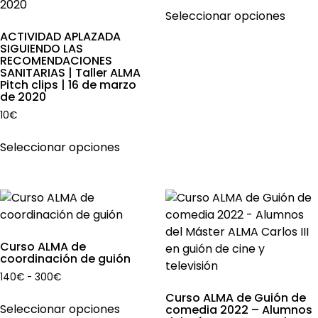
Este
Seleccionar opciones
produ
ACTIVIDAD APLAZADA
tiene
SIGUIENDO LAS
múlti
RECOMENDACIONES
varian
SANITARIAS | Taller ALMA
Pitch clips | 16 de marzo
Las
de 2020
opcio
10
€
se
Este
pued
Seleccionar opciones
producto
elegir
tiene
en
múltiples
la
variantes.
págin
Las
de
opciones
produ
Curso ALMA de
se
coordinación de guión
pueden
Rango
140
€
-
300
€
elegir
de
Este
Curso ALMA de Guión de
en
precios:
Seleccionar opciones
comedia 2022 – Alumnos
producto