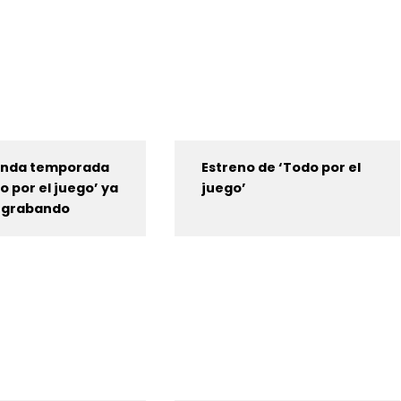
unda temporada
Estreno de ‘Todo por el
o por el juego’ ya
juego’
á grabando