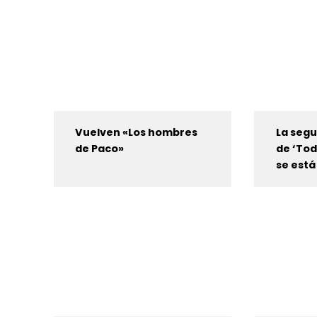
Vuelven «Los hombres
La seg
de Paco»
de ‘Tod
se est