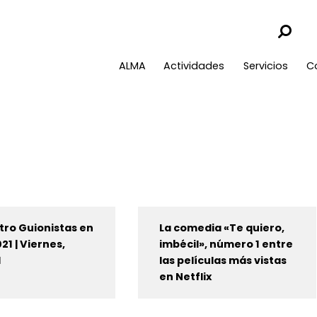
ALMA
Actividades
Servicios
C
ro Guionistas en
La comedia «Te quiero,
21 | Viernes,
imbécil», número 1 entre
1
las películas más vistas
en Netflix