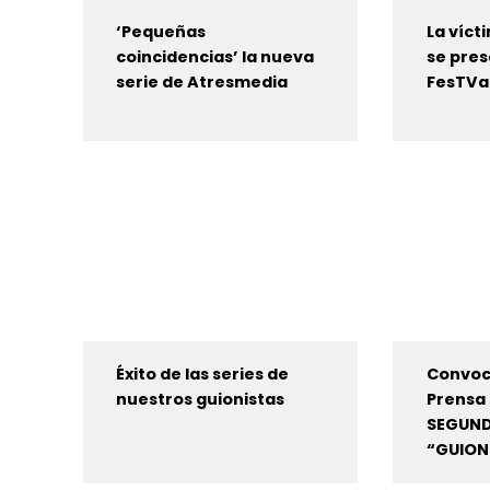
‘Pequeñas
La víc
coincidencias’ la nueva
se pres
serie de Atresmedia
FesTVal
Éxito de las series de
Convoc
nuestros guionistas
Prensa
SEGUND
“GUIONI