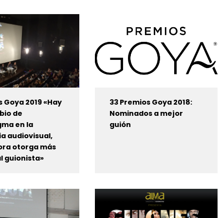
s Goya 2019 «Hay
33 Premios Goya 2018:
bio de
Nominados a mejor
gma en la
guión
ia audiovisual,
ora otorga más
l guionista»