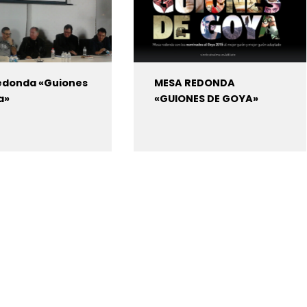
edonda «Guiones
MESA REDONDA
a»
«GUIONES DE GOYA»