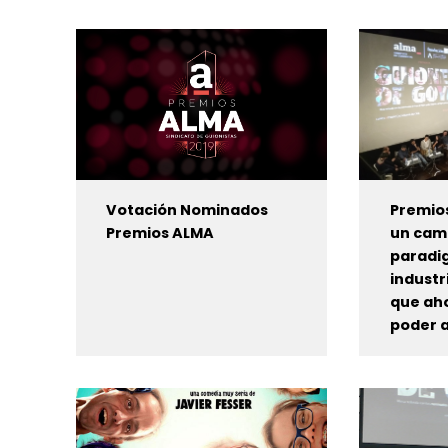
Votación Nominados
Premio
Premios ALMA
un cam
paradi
industr
que ah
poder a