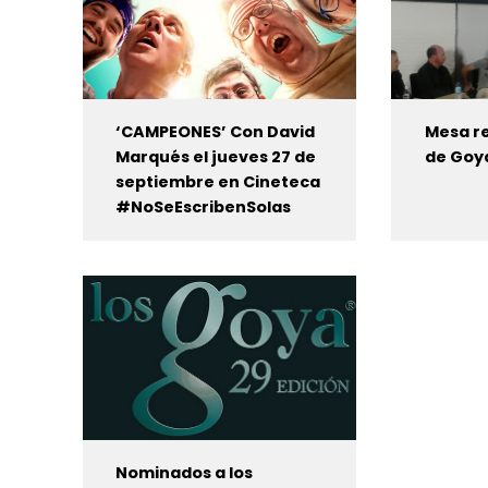
‘CAMPEONES’ Con David
Mesa r
Marqués el jueves 27 de
de Goy
septiembre en Cineteca
#NoSeEscribenSolas
Nominados a los