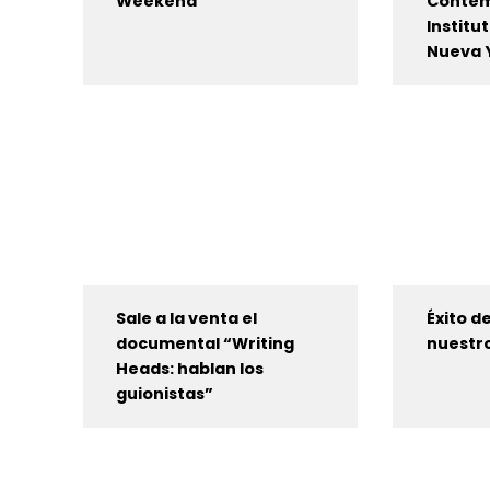
Weekend
Contem
Institu
Nueva 
Sale a la venta el
Éxito de
documental “Writing
nuestro
Heads: hablan los
guionistas”