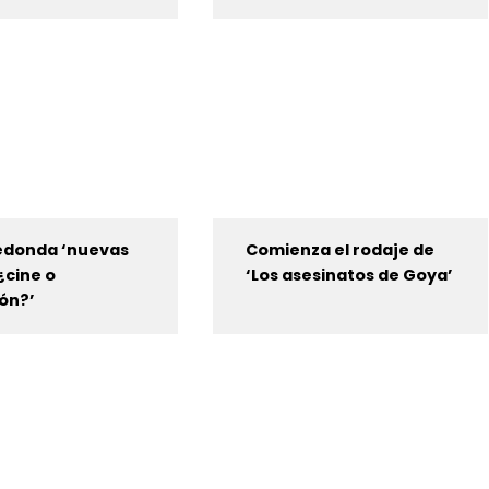
edonda ‘nuevas
Comienza el rodaje de
¿cine o
‘Los asesinatos de Goya’
ión?’