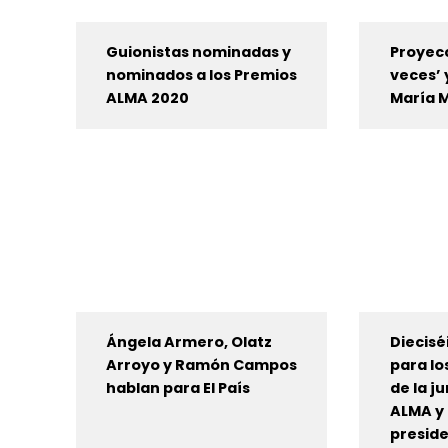
Guionistas nominadas y
Proyecc
nominados a los Premios
veces’ 
ALMA 2020
María 
Ángela Armero, Olatz
Diecisé
Arroyo y Ramón Campos
para lo
hablan para El País
de la j
ALMA y 
preside