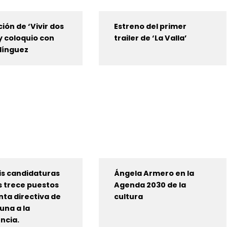
ión de ‘Vivir dos
Estreno del primer
y coloquio con
trailer de ‘La Valla’
Mínguez
is candidaturas
Ángela Armero en la
s trece puestos
Agenda 2030 de la
unta directiva de
cultura
una a la
ncia.