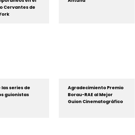
poráneos en el
Antuña
to Cervantes de
York
 las series de
Agradecimiento Premio
s guionistas
Borau-RAE al Mejor
Guion Cinematográfico