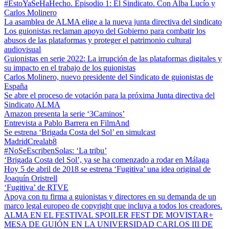
#EstoYaSeHaHecho. Episodio 1: El Sindicato. Con Alba Lucío y
Carlos Molinero
La asamblea de ALMA elige a la nueva junta directiva del sindicato
Los guionistas reclaman apoyo del Gobierno para combatir los
abusos de las plataformas y proteger el patrimonio cultural
audiovisual
Guionistas en serie 2022: La irrupción de las plataformas digitales y
su impacto en el trabajo de los guionistas
Carlos Molinero, nuevo presidente del Sindicato de guionistas de
España
Se abre el proceso de votación para la próxima Junta directiva del
Sindicato ALMA
Amazon presenta la serie ‘3Caminos’
Entrevista a Pablo Barrera en FilmAnd
Se estrena ‘Brigada Costa del Sol’ en simulcast
MadridCrealab8
#NoSeEscribenSolas: ‘La tribu’
‘Brigada Costa del Sol’, ya se ha comenzado a rodar en Málaga
Hoy 5 de abril de 2018 se estrena ‘Fugitiva’ una idea original de
Joaquín Oristrell
‘Fugitiva’ de RTVE
Apoya con tu firma a guionistas y directores en su demanda de un
marco legal europeo de copyright que incluya a todos los creadores.
ALMA EN EL FESTIVAL SPOILER FEST DE MOVISTAR+
MESA DE GUIÓN EN LA UNIVERSIDAD CARLOS III DE