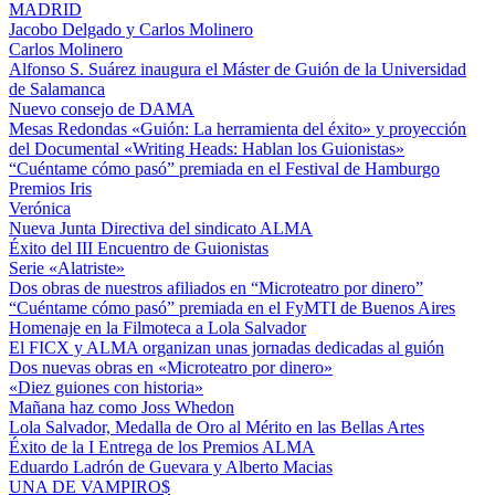
MADRID
Jacobo Delgado y Carlos Molinero
Carlos Molinero
Alfonso S. Suárez inaugura el Máster de Guión de la Universidad
de Salamanca
Nuevo consejo de DAMA
Mesas Redondas «Guión: La herramienta del éxito» y proyección
del Documental «Writing Heads: Hablan los Guionistas»
“Cuéntame cómo pasó” premiada en el Festival de Hamburgo
Premios Iris
Verónica
Nueva Junta Directiva del sindicato ALMA
Éxito del III Encuentro de Guionistas
Serie «Alatriste»
Dos obras de nuestros afiliados en “Microteatro por dinero”
“Cuéntame cómo pasó” premiada en el FyMTI de Buenos Aires
Homenaje en la Filmoteca a Lola Salvador
El FICX y ALMA organizan unas jornadas dedicadas al guión
Dos nuevas obras en «Microteatro por dinero»
«Diez guiones con historia»
Mañana haz como Joss Whedon
Lola Salvador, Medalla de Oro al Mérito en las Bellas Artes
Éxito de la I Entrega de los Premios ALMA
Eduardo Ladrón de Guevara y Alberto Macias
UNA DE VAMPIRO$