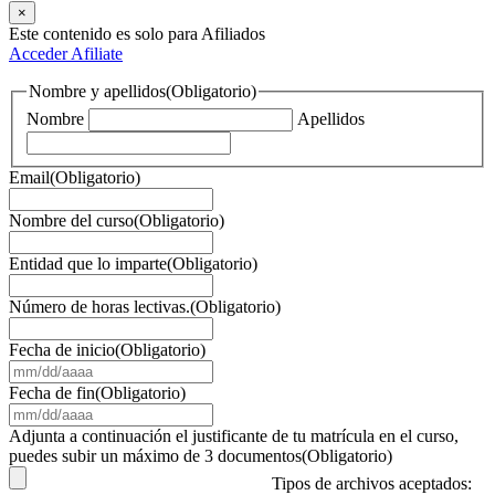
×
Este contenido es solo para Afiliados
Acceder
Afiliate
Nombre y apellidos
(Obligatorio)
Nombre
Apellidos
Email
(Obligatorio)
Nombre del curso
(Obligatorio)
Entidad que lo imparte
(Obligatorio)
Número de horas lectivas.
(Obligatorio)
Fecha de inicio
(Obligatorio)
MM
barra
Fecha de fin
(Obligatorio)
DD
MM
barra
barra
Adjunta a continuación el justificante de tu matrícula en el curso,
AAAA
DD
puedes subir un máximo de 3 documentos
(Obligatorio)
barra
Tipos de archivos aceptados:
AAAA